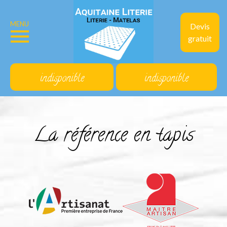
MENU
Devis
gratuit
indisponible
indisponible
La référence en tapis