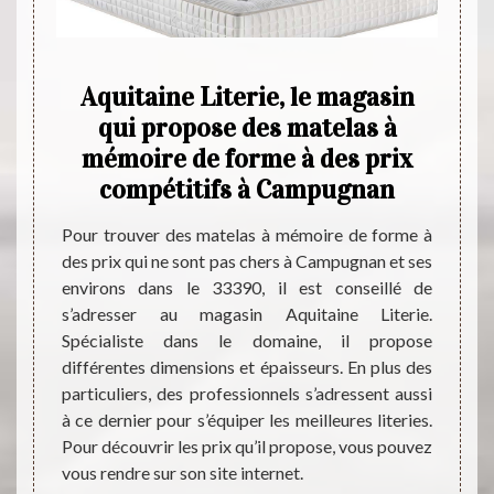
vez-
Aquitaine Literie, le magasin
qui propose des matelas à
Aqu
mémoire de forme à des prix
aupr
us est
compétitifs à Campugnan
combien
n de la
Pour trouver des matelas à mémoire de forme à
Pour t
meté de
des prix qui ne sont pas chers à Campugnan et ses
dans l
it être
environs dans le 33390, il est conseillé de
reste 
sible de
s’adresser au magasin Aquitaine Literie.
produi
le fait
Spécialiste dans le domaine, il propose
fois r
s. Vous
différentes dimensions et épaisseurs. En plus des
dimen
pes de
particuliers, des professionnels s’adressent aussi
convie
ui vous
à ce dernier pour s’équiper les meilleures literies.
intern
agasin
Pour découvrir les prix qu’il propose, vous pouvez
achat
vous rendre sur son site internet.
propos