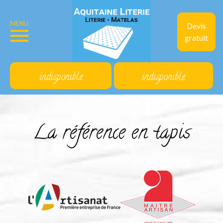
MENU
Devis
gratuit
indisponible
indisponible
La référence en tapis