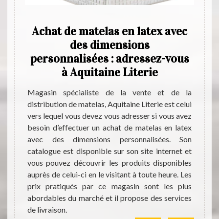
in de
Achat de matelas en latex avec
A
r
des dimensions
mou
 à
personnalisées : adressez-vous
da
à Aquitaine Literie
a
els qui
Magasin spécialiste de la vente et de la
s à des
distribution de matelas, Aquitaine Literie est celui
Pour 
ommandé
vers lequel vous devez vous adresser si vous avez
assuré
asin de
besoin d’effectuer un achat de matelas en latex
polyur
férents
avec des dimensions personnalisées. Son
réput
isseurs
catalogue est disponible sur son site internet et
exigean
e aussi
vous pouvez découvrir les produits disponibles
est p
ue vous
auprès de celui-ci en le visitant à toute heure. Les
magasi
oire de
prix pratiqués par ce magasin sont les plus
produi
n site
abordables du marché et il propose des services
son si
de livraison.
direct