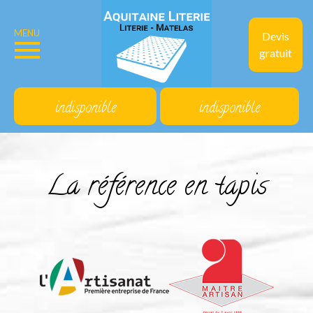
MENU
Devis
gratuit
indisponible
indisponible
La référence en tapis