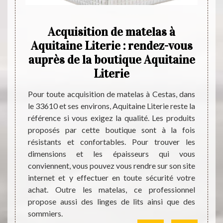
Acquisition de matelas à
L
des
Aquitaine Literie : rendez-vous
da
3610
auprès de la boutique Aquitaine
Literie
ites de
Est-ce
emps de
une lo
Pour toute acquisition de matelas à Cestas, dans
aire de
temps
le 33610 et ses environs, Aquitaine Literie reste la
ui ont
infor
référence si vous exigez la qualité. Les produits
roposer
expert
proposés par cette boutique sont à la fois
 expert
a exe
résistants et confortables. Pour trouver les
l peut
années.
dimensions et les épaisseurs qui vous
ants et
sûrem
conviennent, vous pouvez vous rendre sur son site
oir les
rense
internet et y effectuer en toute sécurité votre
lez le
téléph
achat. Outre les matelas, ce professionnel
visiter
propose aussi des linges de lits ainsi que des
sommiers.