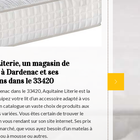
iterie, un magasin de
Aq
 à Dardenac et ses
ns dans le 33420
A
ac dans le 33420, Aquitaine Literie est la
La boutique 
uipez votre lit d’un accessoire adapté à vos
pour les p
n catalogue un vaste choix de produits aux
diversité de
 variées. Vous êtes certain de trouver le
technologies 
 vous rendant sur son site internet. Ses prix
des modèles 
 marché, que vous ayez besoin d’un matelas à
en savoir 
 ou à mousse ou autres.
ouver