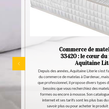
ine
Commerce de matel
 la
33420 : le cœur du
Aquitaine Lit
3420 et ses
Depuis des années, Aquitaine Literie s’est f
z la qualité.
du commerce de matelas à Dardenac, mais a
ésistants et
que professionnel, il propose divers types d
urs qui vous
besoins que vous recherchiez des matela
et y effectuer
formes ou encore à mousse. Son catalogue 
ofessionnel
internet et ses tarifs sont les plus bas d
miers.
savoir plus ou pour acheter le produit