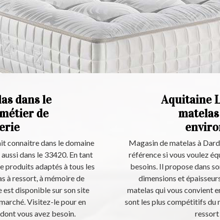
as dans le
Aquitaine L
 métier de
matelas
erie
enviro
ait connaitre dans le domaine
Magasin de matelas à Darden
ussi dans le 33420. En tant
référence si vous voulez éq
e produits adaptés à tous les
besoins. Il propose dans so
s à ressort, à mémoire de
dimensions et épaisseurs
est disponible sur son site
matelas qui vous convient en
u marché. Visitez-le pour en
sont les plus compétitifs du
 dont vous avez besoin.
ressort