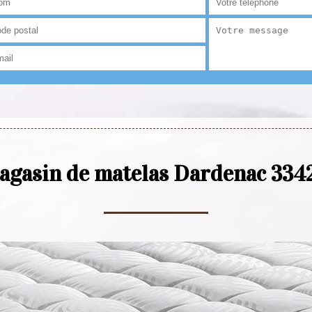
agasin de matelas Dardenac 334