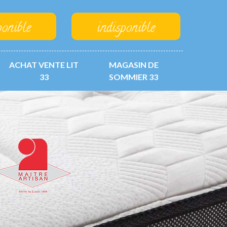
ponible
indisponible
ACHAT VENTE LIT
MAGASIN DE
33
SOMMIER 33