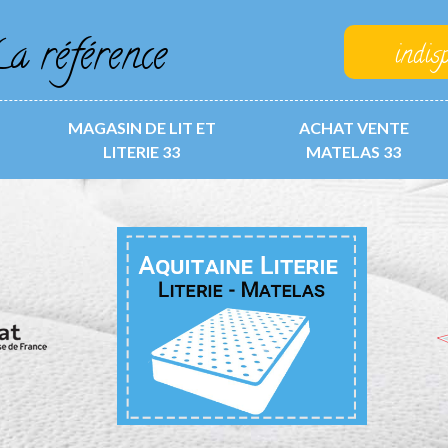
a référence
indis
MAGASIN DE LIT ET
ACHAT VENTE
LITERIE 33
MATELAS 33