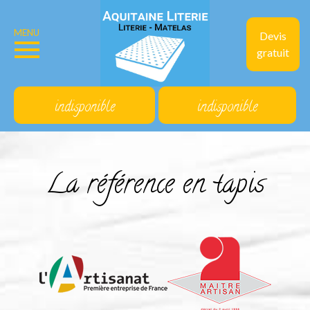
MENU
Devis
gratuit
indisponible
indisponible
La référence en tapis