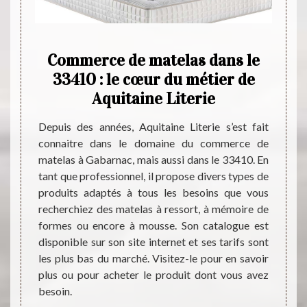
e :
Commerce de matelas dans le
L'a
?
33410 : le cœur du métier de
da
Aquitaine Literie
es pour
usieurs
Depuis des années, Aquitaine Literie s’est fait
Est-ce
’il est
connaitre dans le domaine du commerce de
une lo
ibles à
matelas à Gabarnac, mais aussi dans le 33410. En
temps
choisir
tant que professionnel, il propose divers types de
infor
 de vos
produits adaptés à tous les besoins que vous
expert
e choix
recherchiez des matelas à ressort, à mémoire de
a exe
 mousse
formes ou encore à mousse. Son catalogue est
années.
ment à
disponible sur son site internet et ses tarifs sont
sûrem
res de
les plus bas du marché. Visitez-le pour en savoir
rense
plus ou pour acheter le produit dont vous avez
téléph
besoin.
visiter