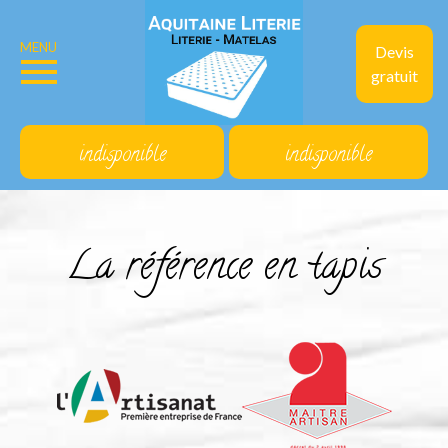
MENU
Devis
gratuit
indisponible
indisponible
La référence en tapis