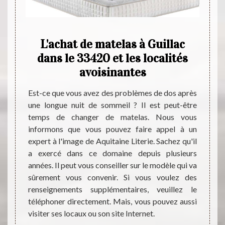
in de
L'achat de matelas à Guillac
Aqui
r
dans le 33420 et les localités
de
 à
avoisinantes
Aqui
Est-ce que vous avez des problèmes de dos après
La bou
une longue nuit de sommeil ? Il est peut-être
est un
els qui
temps de changer de matelas. Nous vous
les pr
s à des
informons que vous pouvez faire appel à un
produi
ommandé
expert à l'image de Aquitaine Literie. Sachez qu'il
propos
asin de
a exercé dans ce domaine depuis plusieurs
aux e
férents
années. Il peut vous conseiller sur le modèle qui va
modèle
isseurs
sûrement vous convenir. Si vous voulez des
ou en 
e aussi
renseignements supplémentaires, veuillez le
vous a
ue vous
téléphoner directement. Mais, vous pouvez aussi
lundi 
oire de
visiter ses locaux ou son site Internet.
n site