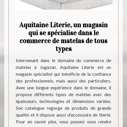
in de
Aquitaine Literie, un magasin
r
qui se spécialise dans le
Aqu
 à
commerce de matelas de tous
aupr
types
els qui
Intervenant dans le domaine du commerce de
Pour t
s à des
matelas à Jugazan, Aquitaine Literie est un
le 3342
ommandé
magasin spécialisé qui bénéficie de la confiance
référe
asin de
des professionnels, mais aussi des particuliers.
propo
férents
Avec une longue expérience dans le domaine, il
résist
isseurs
propose différents types de matelas avec des
dimen
e aussi
épaisseurs, technologies et dimensions variées.
convie
ue vous
Son catalogue regorge de produits de grande
intern
oire de
qualité et il dispose aussi d’accessoire de literie.
achat
n site
Pour en savoir plus, vous pouvez vous rendre
propos