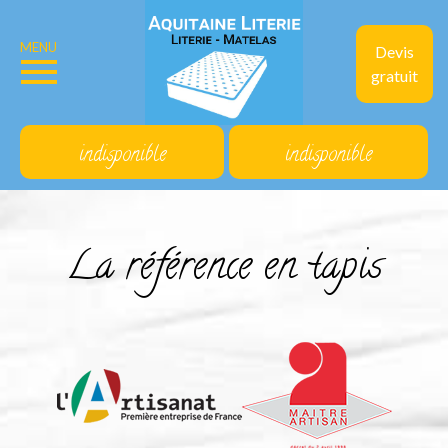
MENU
Devis
gratuit
indisponible
indisponible
La référence en tapis