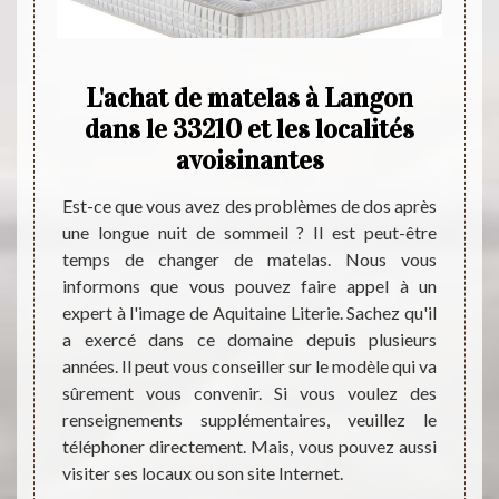
e :
L'achat de matelas à Langon
Aqui
?
dans le 33210 et les localités
avoisinantes
pro
es pour
usieurs
Est-ce que vous avez des problèmes de dos après
’il est
une longue nuit de sommeil ? Il est peut-être
Pour p
ibles à
temps de changer de matelas. Nous vous
de qua
choisir
informons que vous pouvez faire appel à un
plus b
 de vos
expert à l'image de Aquitaine Literie. Sachez qu'il
tourn
e choix
a exercé dans ce domaine depuis plusieurs
spécia
 mousse
années. Il peut vous conseiller sur le modèle qui va
catalo
Langon.
sûrement vous convenir. Si vous voulez des
resso
pour en
renseignements supplémentaires, veuillez le
forme.
téléphoner directement. Mais, vous pouvez aussi
sont 
visiter ses locaux ou son site Internet.
service