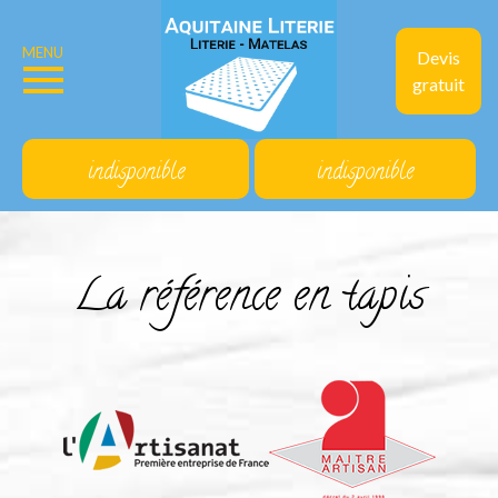
MENU
Devis
gratuit
indisponible
indisponible
La référence en tapis