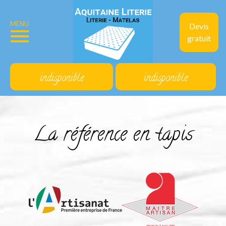
MENU
Devis
gratuit
indisponible
indisponible
La référence en tapis