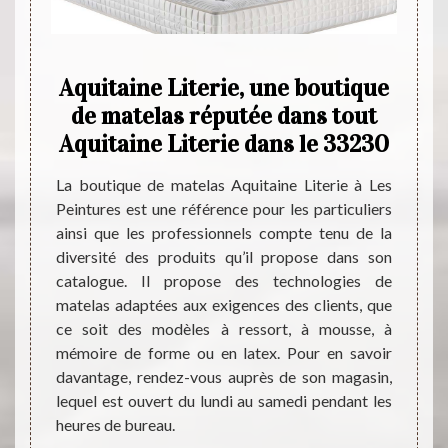
duit
Aquitaine Literie, une boutique
cès
de matelas réputée dans tout
pr
s
Aquitaine Literie dans le 33230
mate
telas à
La boutique de matelas Aquitaine Literie à Les
s aussi
Peintures est une référence pour les particuliers
Pour l
rès des
ainsi que les professionnels compte tenu de la
la qua
confort
diversité des produits qu’il propose dans son
change
nt, ce
catalogue. Il propose des technologies de
s'en 
ion de
matelas adaptées aux exigences des clients, que
l'expé
rmettra
ce soit des modèles à ressort, à mousse, à
de fai
nons et
mémoire de forme ou en latex. Pour en savoir
qui a
essorts
davantage, rendez-vous auprès de son magasin,
propos
-vous à
lequel est ouvert du lundi au samedi pendant les
access
férence
heures de bureau.
rense