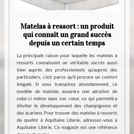
en
Matelas à ressort : un produit
Ce 
à
qui connaît un grand succès
des 
 :
depuis un certain temps
s de
La principale raison pour laquelle les matelas à
Les ma
erie
ressorts connaissent un véritable succès aussi
literie
bien auprès des professionnels qu’auprès des
une b
z soit
particuliers, c’est parce qu’il procure un confort
possib
 mousse
inégalé. Si vous transpirez abondamment, ce
profes
las est
modèle de matelas assurera une aération de
vous 
s plus
celui-ci même dans son cœur, ce qui permettra
Literi
 produit
d’éviter le développement des champignons et
qui so
rès du
des acariens. Pour trouver des matelas à ressorts
Pour r
rir les
de qualité à Aquitaine Literie, adressez-vous à
téléph
visitez
Aquitaine Literie. Ce magasin est une référence
site In
 rendre