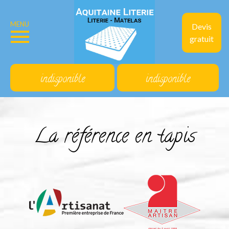
MENU
Devis
gratuit
indisponible
indisponible
La référence en tapis