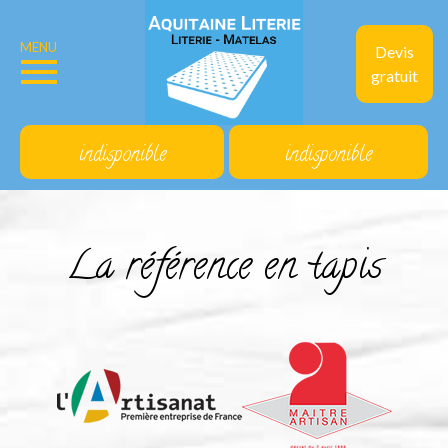
MENU
Devis
gratuit
indisponible
indisponible
La référence en tapis