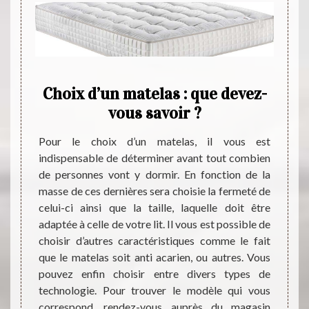
e dos
Choix d’un matelas : que devez-
Aqu
ret
vous savoir ?
de 
 le
Quey
Pour le choix d’un matelas, il vous est
e
indispensable de déterminer avant tout combien
de personnes vont y dormir. En fonction de la
Magasi
masse de ces dernières sera choisie la fermeté de
dans le
atelas
celui-ci ainsi que la taille, laquelle doit être
vous v
er les
adaptée à celle de votre lit. Il vous est possible de
adapt
ises ne
choisir d’autres caractéristiques comme le fait
catal
poser
que le matelas soit anti acarien, ou autres. Vous
dimen
 de son
pouvez enfin choisir entre divers types de
certai
de vous
technologie. Pour trouver le modèle qui vous
vous r
elui-ci
correspond, rendez-vous auprès du magasin