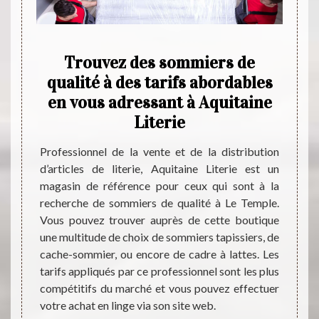
Le
Trouvez des sommiers de
Aqu
ses
qualité à des tarifs abordables
de
en vous adressant à Aquitaine
jou
Literie
ont des
Présen
oir une
sommie
Professionnel de la vente et de la distribution
ournée.
ceux 
d’articles de literie, Aquitaine Literie est un
tant de
confor
magasin de référence pour ceux qui sont à la
uitaine
propo
recherche de sommiers de qualité à Le Temple.
literie.
propos
Vous pouvez trouver auprès de cette boutique
ux pour
Que vo
une multitude de choix de sommiers tapissiers, de
lleure
des so
cache-sommier, ou encore de cadre à lattes. Les
e prix
lattes
tarifs appliqués par ce professionnel sont les plus
sible à
boutiq
compétitifs du marché et vous pouvez effectuer
ments
client
votre achat en linge via son site web.