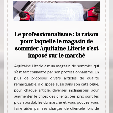
in de
Le professionnalisme : la raison
Aqui
ne
pour laquelle le magasin de
de 
nde
sommier Aquitaine Literie s’est
Yza
imposé sur le marché
La bou
pas u
sin de
Aquitaine Literie est un magasin de sommier qui
contra
ans De
s’est fait connaître par son professionnalisme. En
puisqu
érents
plus de proposer divers articles de qualité
literie
des que
remarquable, il dispose aussi dans son catalogue,
Quel 
ue vous
pour chaque article, diverses inclinaisons pour
souhai
s de sa
augmenter le choix des clients. Ses prix sont les
catalo
article
plus abordables du marché et vous pouvez vous
effect
s, vous
faire aider par ses chargés de clientèle lors de