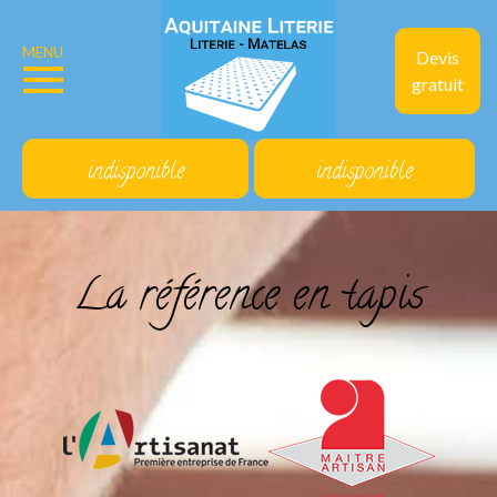
MENU
Devis
gratuit
indisponible
indisponible
La référence en tapis