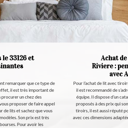
 le 33126 et
Achat de 
sinantes
Riviere : pe
avec A
vent remarquer que ce type de
Pour l’achat de lit avec tiroi
ffet, il est très important de
il est recommandé de s’adre
'en procurer un chez des
équipe. Il dispose d’un cat
 vous proposer de faire appel
proposés à des prix qui son
ur de lits et sachez que vous
tiroirs, il est aussi réputé 
modèles. Son prix est très
avec ces dimensions adaptées
 bourses. Pour avoir les