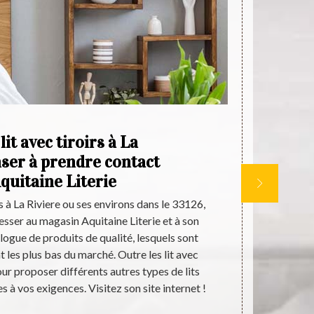
lit avec tiroirs à La
Ac
nser à prendre contact
ad
quitaine Literie
rs à La Riviere ou ses environs dans le 33126,
Pour l’achat 
sser au magasin Aquitaine Literie et à son
environs dans
alogue de produits de qualité, lesquels sont
Aquitaine Lit
t les plus bas du marché. Outre les lit avec
fabriqués av
pour proposer différents autres types de lits
ces derni
 à vos exigences. Visitez son site internet !
découvrir