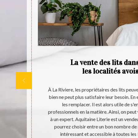
La vente des lits dans
 au
les localités avoi
 ses environs
À La Riviere, les propriétaires des lits peu
Literie. Celui-
bien ne peut plus satisfaire leur besoin. En e
e localité et
les remplacer. Il est alors utile de s
des dimensions
professionnels en la matière. Ainsi, on peut
ccessoires
à un expert. Aquitaine Literie est un vende
 pouvez vous
pourrez choisir entre un bon nombre de 
intéressant et accessible à toutes les