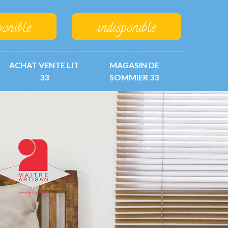
ponible
indisponible
ACHAT VENTE LIT
MAGASIN DE
33
SOMMIER 33