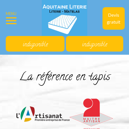
MENU
Devis
gratuit
indisponible
indisponible
La référence en tapis