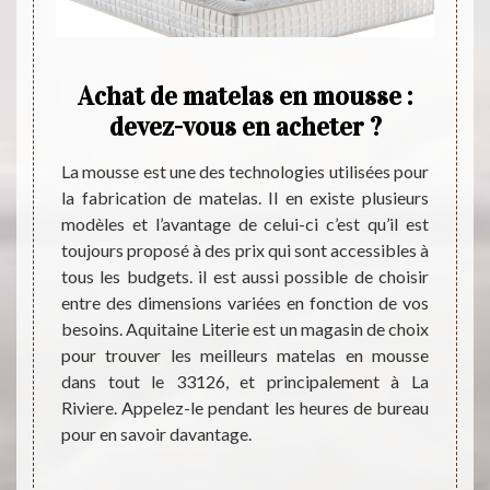
iere
Achat de matelas en mousse :
T
tés
devez-vous en acheter ?
sav
à
La mousse est une des technologies utilisées pour
la fabrication de matelas. Il en existe plusieurs
s après
Les ma
modèles et l’avantage de celui-ci c’est qu’il est
ut-être
Cette 
toujours proposé à des prix qui sont accessibles à
s vous
pour la
tous les budgets. il est aussi possible de choisir
l à un
utile 
entre des dimensions variées en fonction de vos
z qu'il
pièce
besoins. Aquitaine Literie est un magasin de choix
sieurs
propos
pour trouver les meilleurs matelas en mousse
e qui va
un exp
dans tout le 33126, et principalement à La
ez des
précie
Riviere. Appelez-le pendant les heures de bureau
lez le
la mar
pour en savoir davantage.
z aussi
est tr
bourse