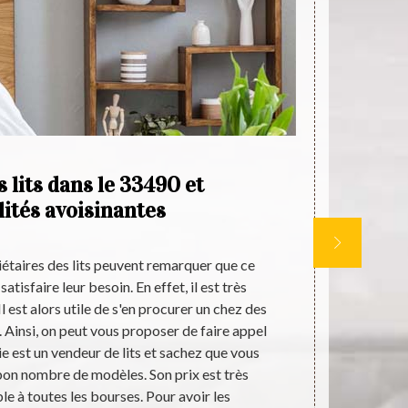
 lits dans le 33490 et
alités avoisinantes
iétaires des lits peuvent remarquer que ce
Pour l’achat d
atisfaire leur besoin. En effet, il est très
dans le 
l est alors utile de s'en procurer un chez des
Aquitaine Lit
. Ainsi, on peut vous proposer de faire appel
genres, av
ie est un vendeur de lits et sachez que vous
Outre les 
bon nombre de modèles. Son prix est très
matelas, ou a
le à toutes les bourses. Pour avoir les
d