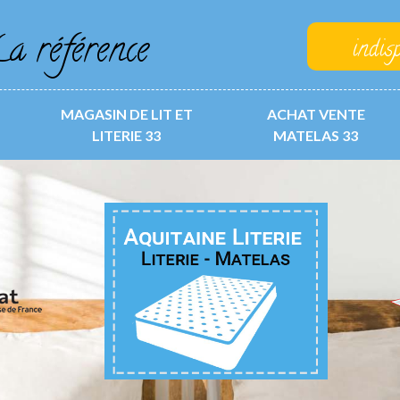
a référence
indis
MAGASIN DE LIT ET
ACHAT VENTE
LITERIE 33
MATELAS 33