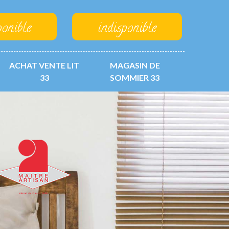
ponible
indisponible
ACHAT VENTE LIT
MAGASIN DE
33
SOMMIER 33