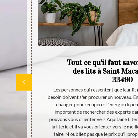
tre
Tout ce qu'il faut savo
e
des lits à Saint Maca
33490
3490, il est
Les personnes qui ressentent que leur lit 
. Celui-ci est
besoin doivent s'en procurer un nouveau. En e
es meubles de
changer pour récupérer l'énergie dépensé
bles à tous.
important de rechercher des experts da
es accessoires
pouvons vous orienter vers Aquitaine Literi
r en savoir
la literie et il va vous orienter vers le mei
ternet.
faire. N'oubliez pas que le prix qu'il pro