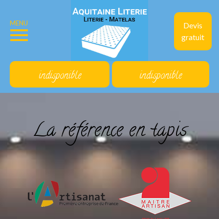
MENU
Devis
gratuit
indisponible
indisponible
La référence en tapis