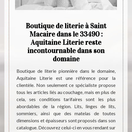
ux
Boutique de literie à Saint
Aqu
le
Macaire dans le 33490 :
de
vous
Aquitaine Literie reste
incontournable dans son
Que vo
domaine
de la s
à Saint
êtes à
vers le
Boutique de literie pionnière dans le domaine,
Macair
années,
Aquitaine Literie est une référence pour la
Literie
les de
clientèle. Non seulement ce spécialiste propose
de la d
es aux
tous les articles liés au couchage, mais en plus de
cœur d
nt être
cela, ses conditions tarifaires sont les plus
vous 
omplets
abordables de la région. Lits, linges de lits,
ses ch
habitez
sommiers, ainsi que des matelas de toutes
meubl
agasin
dimensions et épaisseurs sont proposés dans son
e comme
catalogue. Découvrez celui-ci en vous rendant sur