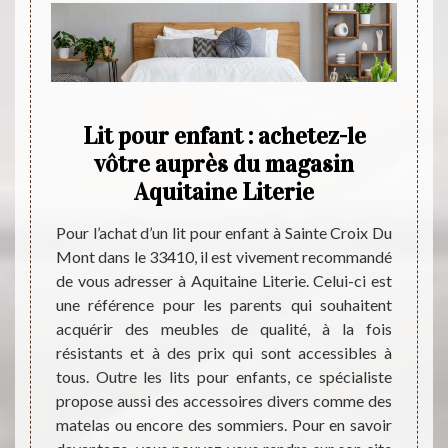
ainte
Lit pour enfant : achetez-le
L'a
à
vôtre auprès du magasin
M
aine
Aquitaine Literie
Pour l’achat d’un lit pour enfant à Sainte Croix Du
Est-ce
Mont dans le 33410, il est vivement recommandé
chargé
roix Du
de vous adresser à Aquitaine Literie. Celui-ci est
bonne 
il est
une référence pour les parents qui souhaitent
dépens
uitaine
acquérir des meubles de qualité, à la fois
adapté
talogue
résistants et à des prix qui sont accessibles à
expert
posés à
tous. Outre les lits pour enfants, ce spécialiste
Literi
tre les
propose aussi des accessoires divers comme des
trompi
roposer
matelas ou encore des sommiers. Pour en savoir
pas qu
ec ces