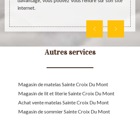
davantage, vous pouvez vous rendre sur son site
et acc
tez son
internet.
ses 
rensei
Autres services
Magasin de matelas Sainte Croix Du Mont
Magasin de lit et literie Sainte Croix Du Mont
Achat vente matelas Sainte Croix Du Mont
Magasin de sommier Sainte Croix Du Mont