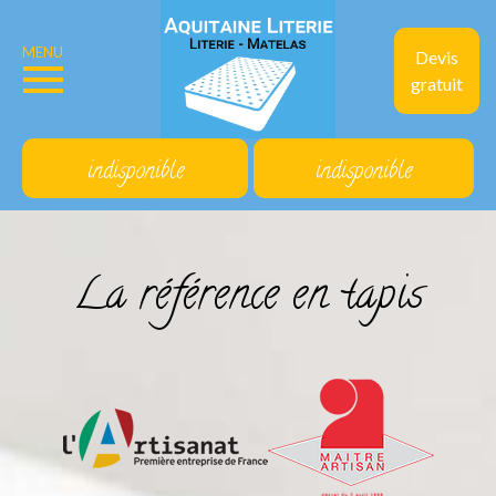
MENU
Devis
gratuit
indisponible
indisponible
La référence en tapis