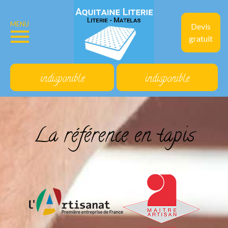
MENU
Devis
gratuit
indisponible
indisponible
La référence en tapis