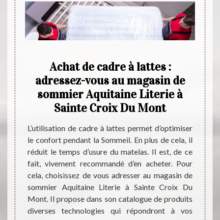
de
Achat de cadre à lattes :
Que
bles
adressez-vous au magasin de
de
aine
sommier Aquitaine Literie à
tro
Sainte Croix Du Mont
Aqui
ibution
L’utilisation de cadre à lattes permet d’optimiser
 est un
le confort pendant la Sommeil. En plus de cela, il
Le mag
nt à la
réduit le temps d’usure du matelas. Il est, de ce
Croix 
e Croix
fait, vivement recommandé d’en acheter. Pour
produi
e cette
cela, choisissez de vous adresser au magasin de
des pr
mmiers
sommier Aquitaine Literie à Sainte Croix Du
pouvez
e cadre
Mont. Il propose dans son catalogue de produits
modèle
sionnel
diverses technologies qui répondront à vos
des s