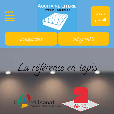
MENU
Devis
gratuit
indisponible
indisponible
La référence en tapis