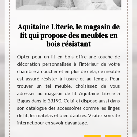
e de
Aquitaine Literie, le magasin de
Aqui
 dans
lit qui propose des meubles en
de l
bois résistant
férents
Opter pour un lit en bois offre une touche de
Pour l
s soyez
décoration personnalisée à l’intérieur de votre
modèle
 pour
chambre à coucher et en plus de cela, ce meuble
autres
ommeil.
est assuré résister à l’usure et au temps. Pour
de lit
e faire
trouver un tel meuble, choisissez de vous
dans s
pert de
adresser au magasin de lit Aquitaine Literie à
s’adres
 Il peut
Bagas dans le 33190. Celui-ci dispose aussi dans
dans s
lus, il
son catalogue des accessoires comme les linges
avez b
essants
de lit, les matelas et bien d’autres. Visitez son site
des li
'autres
internet pour en savoir davantage.
savoir 
ement.