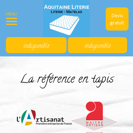
MENU
Devis
gratuit
indisponible
indisponible
La référence en tapis