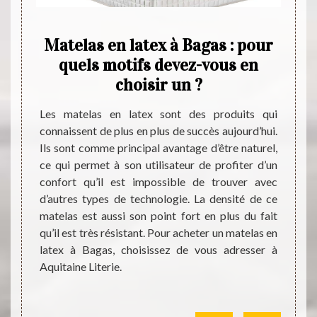
asin
Matelas en latex à Bagas : pour
Aqui
e
quels motifs devez-vous en
ous
choisir un ?
pro
Les matelas en latex sont des produits qui
connaissent de plus en plus de succès aujourd’hui.
rce de
Pour p
Ils sont comme principal avantage d’être naturel,
magasin
de qua
ce qui permet à son utilisateur de profiter d’un
nce des
plus b
confort qu’il est impossible de trouver avec
s. Avec
tourn
d’autres types de technologie. La densité de ce
ne, il
spécia
matelas est aussi son point fort en plus du fait
vec des
catalo
qu’il est très résistant. Pour acheter un matelas en
ariées.
resso
latex à Bagas, choisissez de vous adresser à
grande
forme.
Aquitaine Literie.
literie.
sont 
 rendre
service