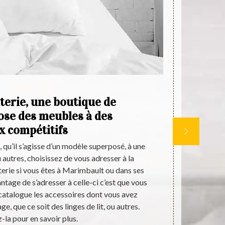
terie, une boutique de
A
pose des meubles à des
l
x compétitifs
, qu’il s’agisse d’un modèle superposé, à une
SI vous ête
 autres, choisissez de vous adresser à la
choisissez d
iterie si vous êtes à Marimbault ou dans ses
Marimbault. C
ntage de s’adresser à celle-ci c’est que vous
berceau de to
catalogue les accessoires dont vous avez
vous pouvez
e, que ce soit des linges de lit, ou autres.
sommiers de q
-la pour en savoir plus.