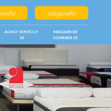
ponible
indisponible
ACHAT VENTE LIT
MAGASIN DE
33
SOMMIER 33