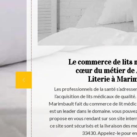
ie
Le commerce de lits m
n
cœur du métier de 
lt
Literie à Mari
s articles de
Les professionnels de la santé s’adressen
 le 33430,
l’acquisition de lits médicaux de qualité
erie. En plus
Marimbault fait du commerce de lit médica
er d’un vaste
est un leader dans le domaine. vous pouvez 
bien d’autres.
propose en vous rendant sur son site intern
ectuer votre
ce site sont sécurisés et la livraison des m
33430. Appelez-le pour en 