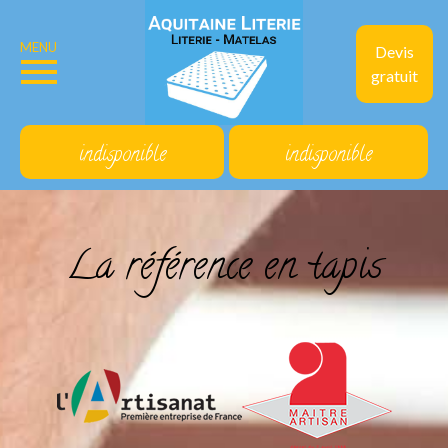
MENU
Devis
gratuit
indisponible
indisponible
La référence en tapis