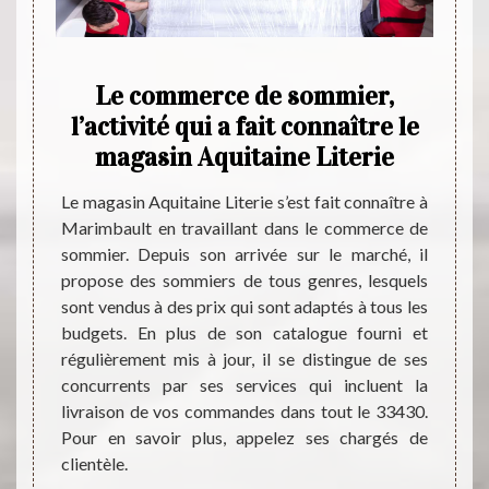
in de
Le commerce de sommier,
Ce 
ne
l’activité qui a fait connaître le
d
magasin Aquitaine Literie
30
Le magasin Aquitaine Literie s’est fait connaître à
Est-c
Marimbault en travaillant dans le commerce de
sommei
 est un
sommier. Depuis son arrivée sur le marché, il
compo
é et il
propose des sommiers de tous genres, lesquels
probl
ussie.
sont vendus à des prix qui sont adaptés à tous les
consei
t à lui
budgets. En plus de son catalogue fourni et
Donc, 
, aussi
régulièrement mis à jour, il se distingue de ses
des pr
res. Si
concurrents par ses services qui incluent la
Liter
couvrir
livraison de vos commandes dans tout le 33430.
précie
 pouvez
Pour en savoir plus, appelez ses chargés de
choisi
ons qui
clientèle.
recuei
risées.